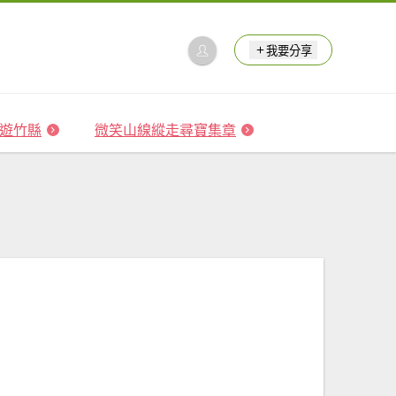
我要分享
 森遊竹縣
微笑山線縱走尋寶集章