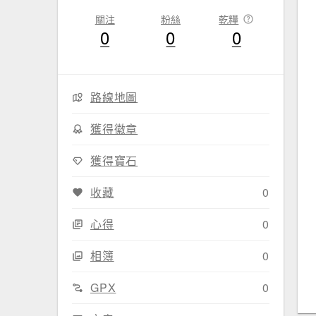
關注
粉絲
乾糧
0
0
0
路線地圖
獲得徽章
獲得寶石
收藏
0
心得
0
相簿
0
GPX
0