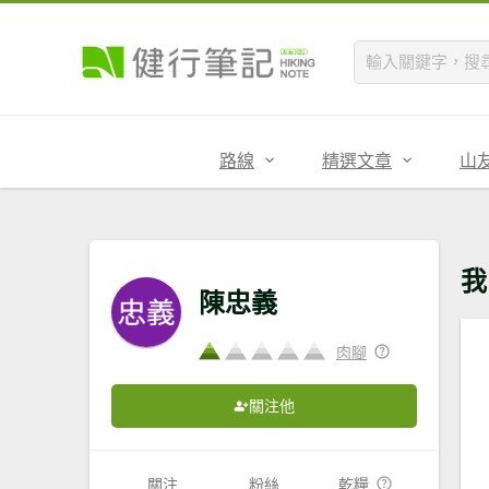
路線
精選文章
山
我
陳忠義
肉腳
關注他
關注
粉絲
乾糧