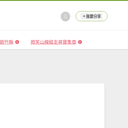
我要分享
 森遊竹縣
微笑山線縱走尋寶集章