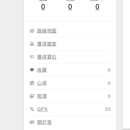
0
0
0
路線地圖
獲得徽章
獲得寶石
收藏
0
心得
0
相簿
0
GPX
33
關於我