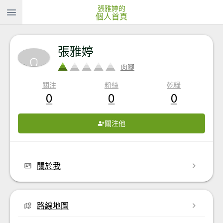
張雅婷的
個人首頁
張雅婷
肉腳
關注
粉絲
乾糧
0
0
0
關注他
關於我
路線地圖