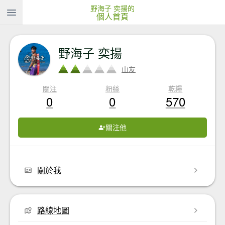
野海子 奕揚的
個人首頁
野海子 奕揚
山友
關注
粉絲
乾糧
0
0
570
關注他
關於我
路線地圖