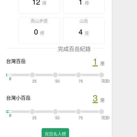
12
1
條
條
高山步道
山岳
0
4
條
座
完成百岳紀錄
1
台灣百岳
座
0
25
50
75
完百!
3
台灣小百岳
座
0
25
50
75
完百!
完百名人榜