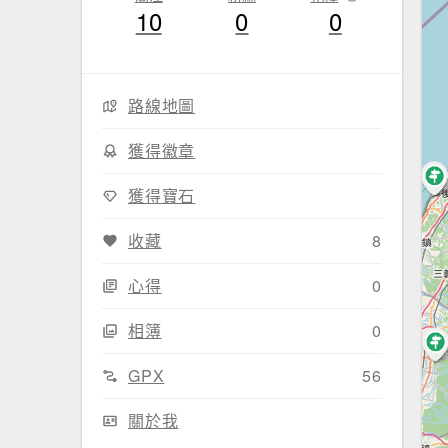
10
0
0
路線地圖
獲得徽章
獲得寶石
收藏
8
心得
0
相簿
0
GPX
56
關於我