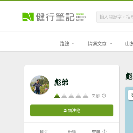
路線
精選文章
山
彪
彪弟
肉腳
關注他
關注
粉絲
乾糧