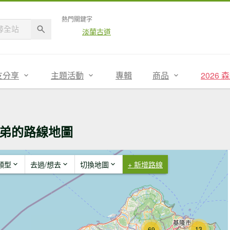
熱門關鍵字
淡蘭古道
友分享
主題活動
專輯
商品
2026
弟的路線地圖
類型
去過/想去
切換地圖
+ 新增路線
13
69