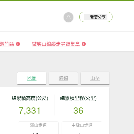
我要分享
 森遊竹縣
微笑山線縱走尋寶集章
地圖
路線
山岳
總累積高度(公尺)
總累積里程(公里)
7,331
36
郊山步道
中級山步道