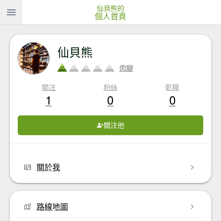
仙貝熊的
個人首頁
仙貝熊
肉腳
關注
粉絲
乾糧
1
0
0
關注他
關於我
路線地圖