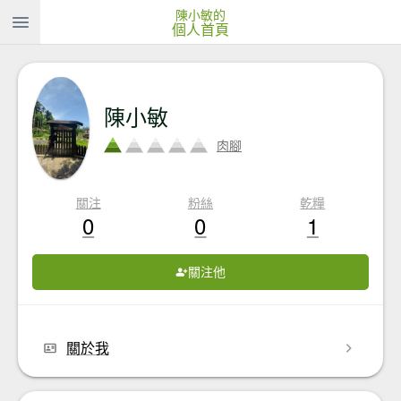
陳小敏的
個人首頁
陳小敏
肉腳
關注
粉絲
乾糧
0
0
1
關注他
關於我