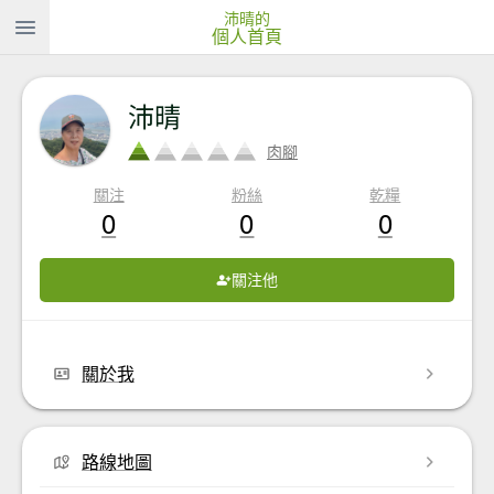
沛晴的
個人首頁
沛晴
肉腳
關注
粉絲
乾糧
0
0
0
關注他
關於我
路線地圖