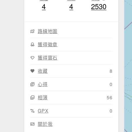
4
4
2530
路線地圖
獲得徽章
獲得寶石
收藏
8
心得
0
相簿
56
GPX
0
關於我