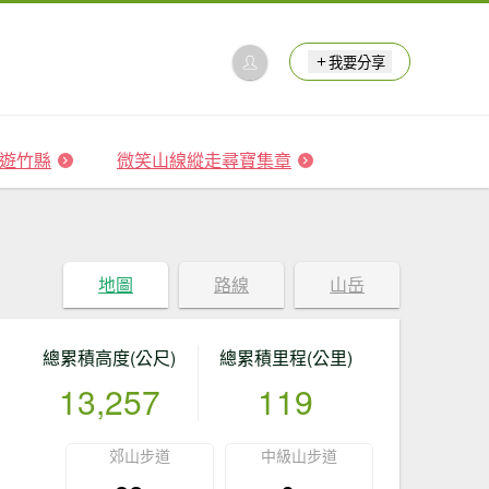
我要分享
 森遊竹縣
微笑山線縱走尋寶集章
地圖
路線
山岳
總累積高度(公尺)
總累積里程(公里)
13,257
119
郊山步道
中級山步道