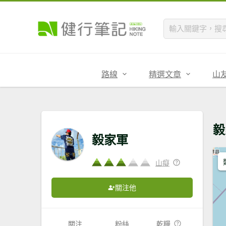
路線
精選文章
山
毅
毅家軍
山癡
關注他
關注
粉絲
乾糧