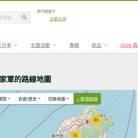
熱門關鍵字
淡蘭古道
友分享
主題活動
專輯
商品
2026
家軍的路線地圖
類型
去過/想去
切換地圖
+ 新增路線
54
13