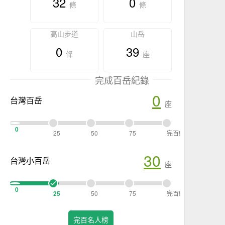
32
0
條
條
高山步道
山岳
0
39
條
座
完成百岳紀錄
0
台灣百岳
座
0
25
50
75
完百!
30
台灣小百岳
座
0
25
50
75
完百!
完百名人榜