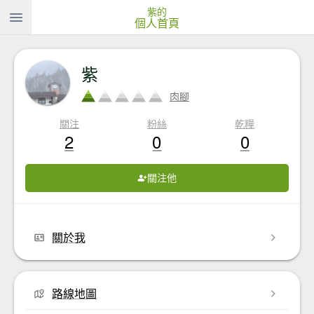
紫的
個人首頁
紫
肉腳
關注
粉絲
乾糧
2
0
0
關注他
關於我
路線地圖