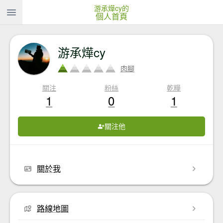
游承燁cy的
個人首頁
游承燁cy
肉腳
關注
粉絲
乾糧
1
0
1
關注他
關於我
路線地圖