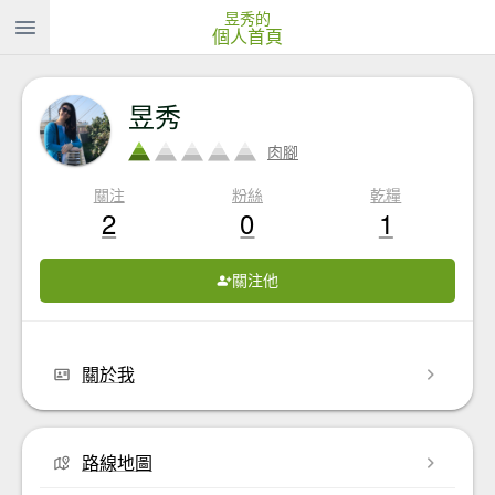
昱秀的
個人首頁
昱秀
肉腳
關注
粉絲
乾糧
2
0
1
關注他
關於我
路線地圖