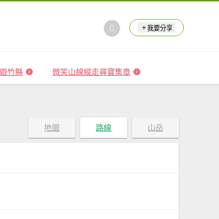
我要分享
 森遊竹縣
微笑山線縱走尋寶集章
地圖
路線
山岳