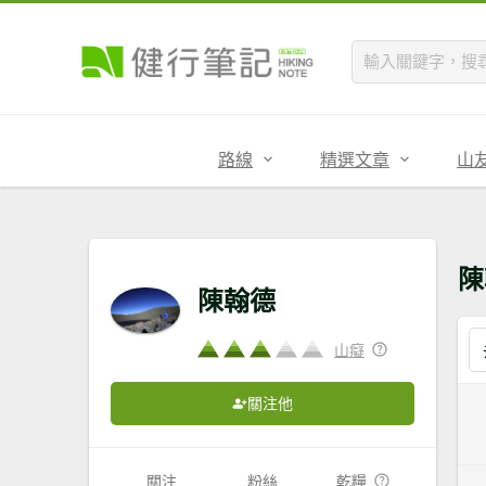
路線
精選文章
山
陳
陳翰德
山癡
關注他
關注
粉絲
乾糧