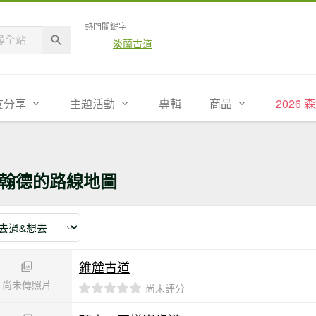
熱門關鍵字
淡蘭古道
友分享
主題活動
專輯
商品
2026
翰德的路線地圖
錐麓古道
尚未傳照片
尚未評分