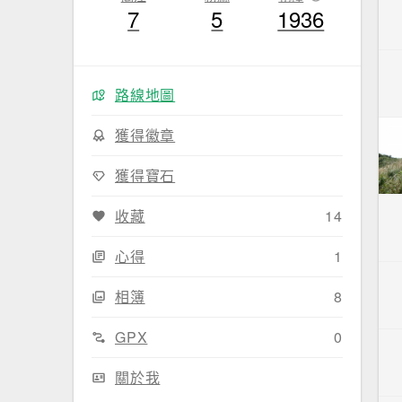
7
5
1936
路線地圖
獲得徽章
獲得寶石
收藏
14
心得
1
相簿
8
GPX
0
關於我