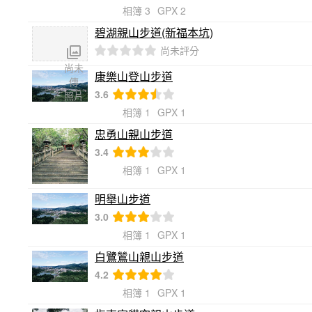
相簿 3
GPX 2
碧湖親山步道(新福本坑)
尚未評分
尚未
康樂山登山步道
傳
3.6
照片
相簿 1
GPX 1
忠勇山親山步道
3.4
相簿 1
GPX 1
明舉山步道
3.0
相簿 1
GPX 1
白鷺鷥山親山步道
4.2
相簿 1
GPX 1