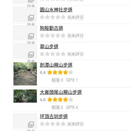
尚未
圓山水神社步道
傳
尚未評分
照片
尚未
狗殷勤古道
傳
尚未評分
照片
尚未
翠山步道
傳
尚未評分
照片
尚未
劍潭山親山步道
傳
4.4
照片
相簿 3
GPX 1
大崙頭尾山親山步道
4.0
相簿 2
GPX 4
坪頂古圳步道
尚未評分