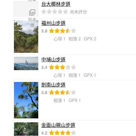
尚未
台大椰林步道
傳
尚未評分
照片
尚未
福州山步道
傳
3.8
照片
心得 1
相簿 2
GPX 2
中埔山步道
3.4
心得 1
相簿 1
GPX 1
劍南山步道
3.8
相簿 1
GPX 1
金面山親山步道
4.2