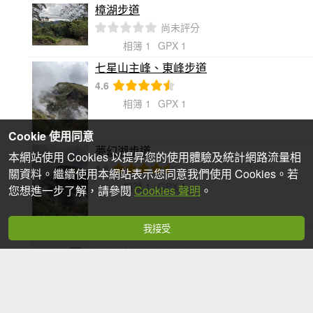
樟湖步道
尚未評分
相簿 1
GPX 1
七星山主峰、東峰步道
4.6
相簿 1
GPX 1
Cookie 使用同意
夢幻湖步道
本網站使用 Cookies 以提昇您的使用體驗及統計網路流量相
4.8
關資料。繼續使用本網站表示您同意我們使用 Cookies。若
相簿 1
GPX 1
您想進一步了解，請參閱
Cookies 聲明
。
我接受
絹絲瀑布步道
尚未評分
尚未
竹子湖文學步道
傳
尚未評分
照片