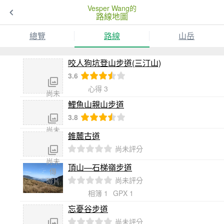
Vesper Wang的
路線地圖
總覽
路線
山岳
咬人狗坑登山步道(三汀山)
3.6
心得 3
尚未
傳
鯉魚山親山步道
照片
3.8
尚未
錐麓古道
傳
尚未評分
照片
尚未
頂山—石梯嶺步道
傳
尚未評分
照片
相簿 1
GPX 1
忘憂谷步道
尚未評分