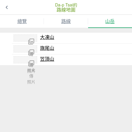
Da-p Tsai的
路線地圖
總覽
路線
山岳
大凍山
旗尾山
尚未
傳
笠頂山
尚未
照片
傳
尚未
照片
傳
照片