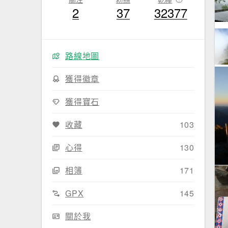
2
37
32377
路線地圖
獲得徽章
獲得寶石
收藏
103
心得
130
相簿
171
GPX
145
關於我