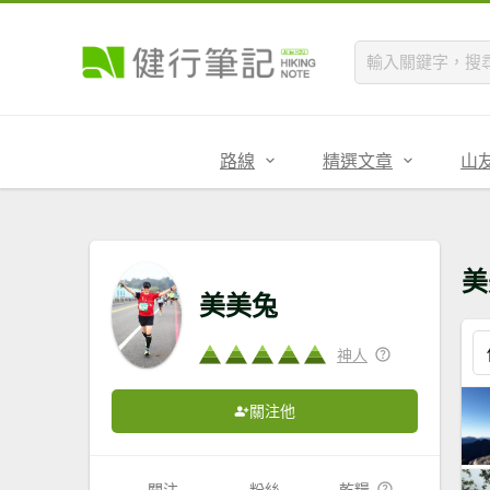
路線
精選文章
山
美
美美兔
神人
關注他
關注
粉絲
乾糧