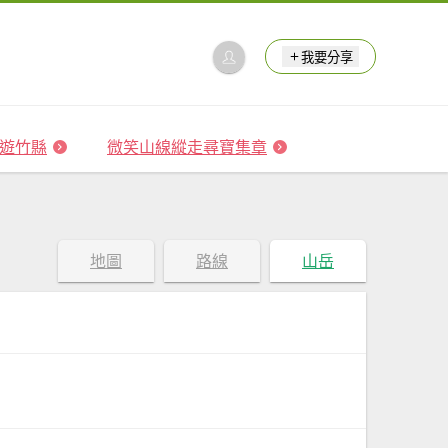
我要分享
 森遊竹縣
微笑山線縱走尋寶集章
地圖
路線
山岳