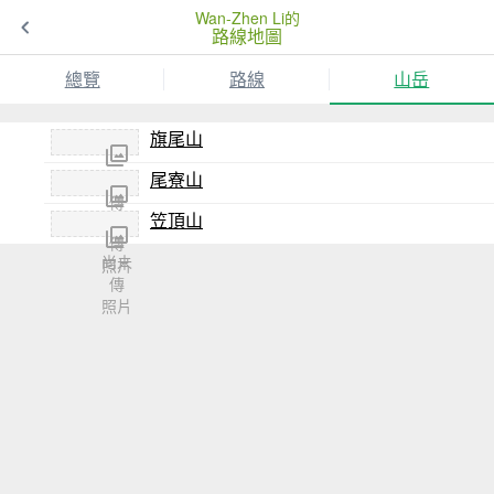
Wan-Zhen Li的
路線地圖
總覽
路線
山岳
旗尾山
尾寮山
尚未
傳
笠頂山
尚未
照片
傳
尚未
照片
傳
照片