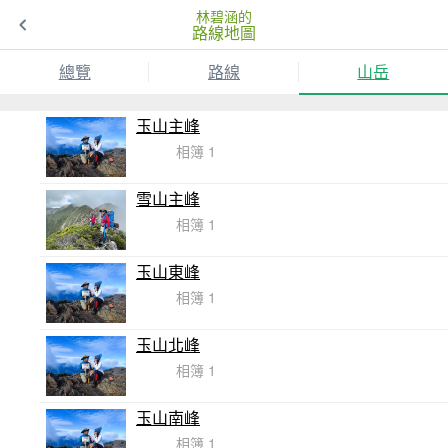
林碧涵的
路線地圖
總覽
路線
山岳
玉山主峰
相簿 1
雪山主峰
相簿 1
玉山東峰
相簿 1
玉山北峰
相簿 1
玉山南峰
相簿 1