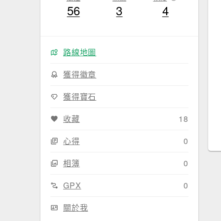
56
3
4
路線地圖
獲得徽章
獲得寶石
收藏
18
心得
0
相簿
0
GPX
0
關於我