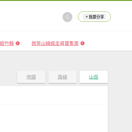
我要分享
 森遊竹縣
微笑山線縱走尋寶集章
地圖
路線
山岳