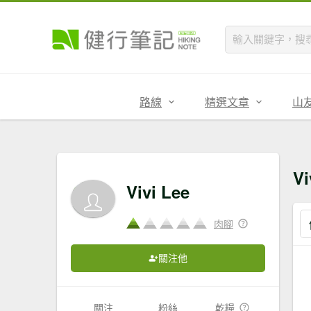
路線
精選文章
山
V
Vivi Lee
肉腳
關注他
關注
粉絲
乾糧