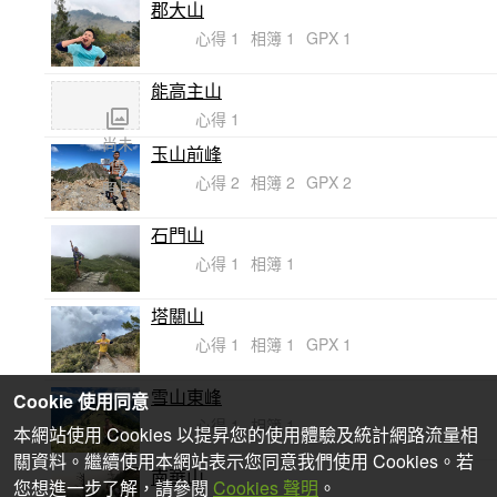
郡大山
心得 1
相簿 1
GPX 1
能高主山
心得 1
尚未
玉山前峰
傳
心得 2
相簿 2
GPX 2
照片
石門山
心得 1
相簿 1
塔關山
心得 1
相簿 1
GPX 1
雪山東峰
Cookie 使用同意
心得 1
相簿 1
本網站使用 Cookies 以提昇您的使用體驗及統計網路流量相
關資料。繼續使用本網站表示您同意我們使用 Cookies。若
南華山
您想進一步了解，請參閱
Cookies 聲明
。