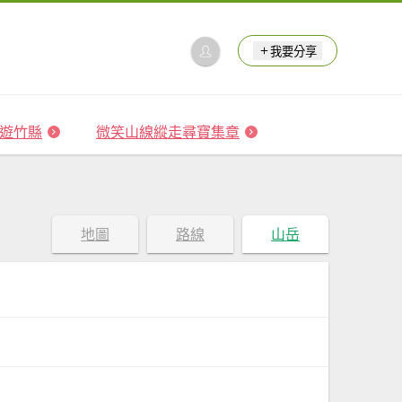
我要分享
 森遊竹縣
微笑山線縱走尋寶集章
地圖
路線
山岳