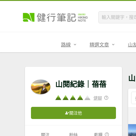
路線
精選文章
山
山
山閱紀錄｜蓓蓓
健腳
關注他
關注
粉絲
乾糧