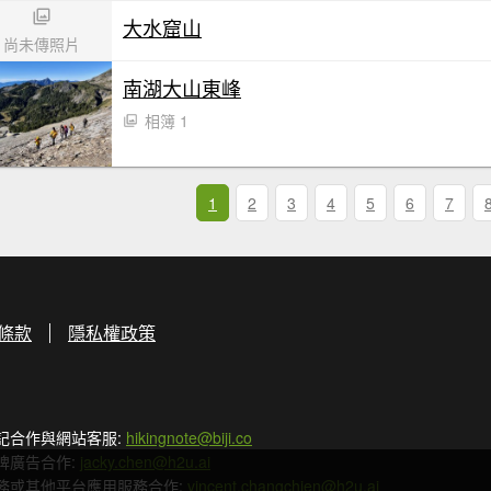
大水窟山
尚未傳照片
南湖大山東峰
相簿 1
1
2
3
4
5
6
7
條款
隱私權政策
記合作與網站客服:
hikingnote@biji.co
牌廣告合作:
jacky.chen@h2u.ai
務或其他平台應用服務合作:
vincent.changchien@h2u.ai