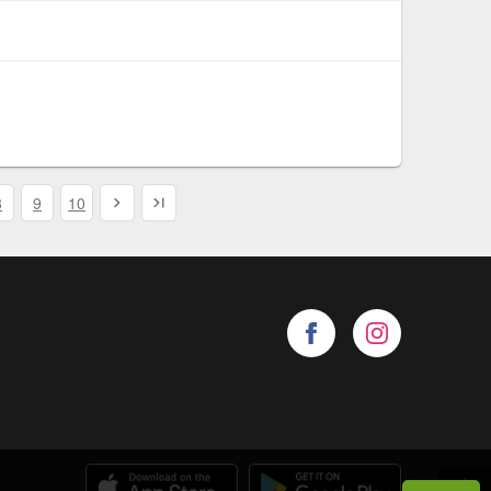
8
9
10