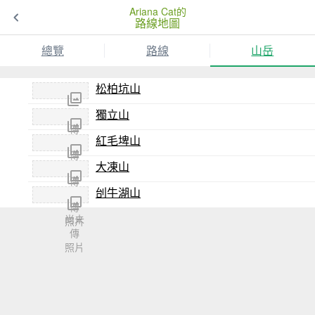
Ariana Cat的
路線地圖
總覽
路線
山岳
松柏坑山
獨立山
尚未
傳
紅毛埤山
尚未
照片
傳
大凍山
尚未
照片
傳
刣牛湖山
尚未
照片
傳
尚未
照片
傳
照片