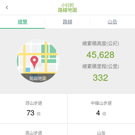
小衍的
路線地圖
總覽
路線
山岳
總累積高度(公尺)
45,628
總累積里程(公里)
332
郊山步道
中級山步道
73
4
條
條
高山步道
山岳