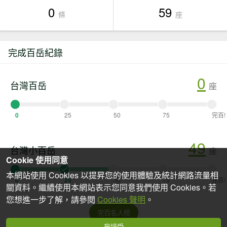
0
59
條
座
完成百岳紀錄
0
台灣百岳
座
0
25
50
75
完百!
49
台灣小百岳
座
Cookie 使用同意
本網站使用 Cookies 以提昇您的使用體驗及統計網路流量相
0
25
50
75
完百!
關資料。繼續使用本網站表示您同意我們使用 Cookies。若
您想進一步了解，請參閱
Cookies 聲明
。
完百名人榜