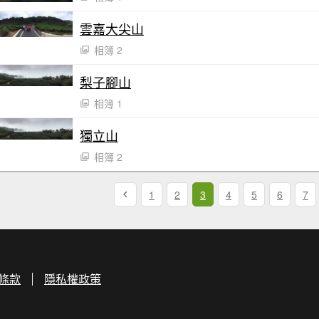
雲嘉大尖山
相簿 2
梨子腳山
相簿 1
獨立山
相簿 2
1
2
3
4
5
6
7
條款
隱私權政策