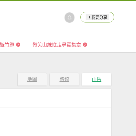
我要分享
 森遊竹縣
微笑山線縱走尋寶集章
地圖
路線
山岳