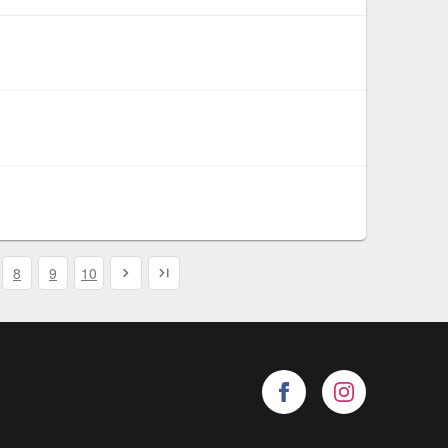
8
9
10