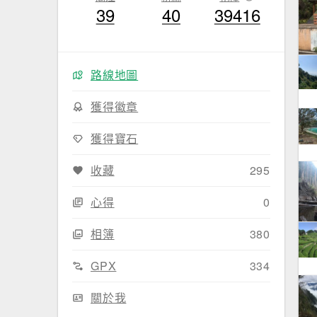
39
40
39416
路線地圖
獲得徽章
獲得寶石
收藏
295
心得
0
相簿
380
GPX
334
關於我