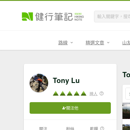
路線
精選文章
山
T
Tony Lu
神人
關注他
關注
粉絲
乾糧