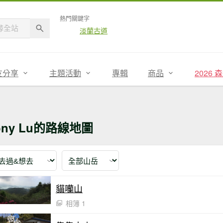
熱門關鍵字
淡蘭古道
友分享
主題活動
專輯
商品
2026
ony Lu的路線地圖
貓囒山
相簿 1