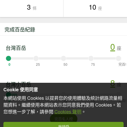
3
10
條
座
完成百岳紀錄
0
台灣百岳
座
0
25
50
75
完百!
8
台灣小百岳
座
Cookie 使用同意
本網站使用 Cookies 以提昇您的使用體驗及統計網路流量相
0
25
50
75
完百!
關資料。繼續使用本網站表示您同意我們使用 Cookies。若
您想進一步了解，請參閱
Cookies 聲明
。
完百名人榜