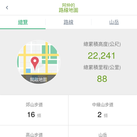
阿仲的
路線地圖
總覽
路線
山岳
總累積高度(公尺)
22,241
總累積里程(公里)
88
郊山步道
中級山步道
16
2
條
條
高山步道
山岳