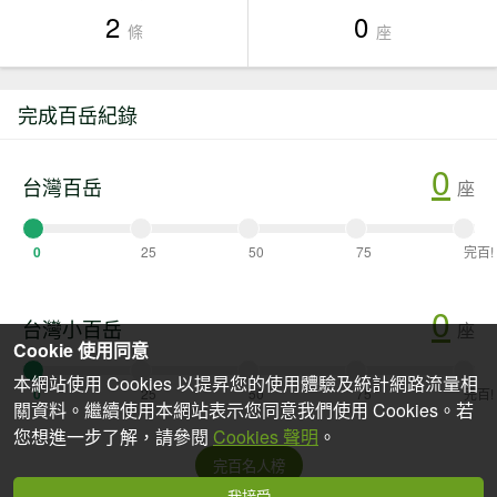
2
0
條
座
完成百岳紀錄
0
台灣百岳
座
0
25
50
75
完百!
0
台灣小百岳
座
Cookie 使用同意
本網站使用 Cookies 以提昇您的使用體驗及統計網路流量相
0
25
50
75
完百!
關資料。繼續使用本網站表示您同意我們使用 Cookies。若
您想進一步了解，請參閱
Cookies 聲明
。
完百名人榜