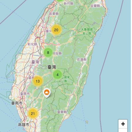
20
8
4
13
21
+