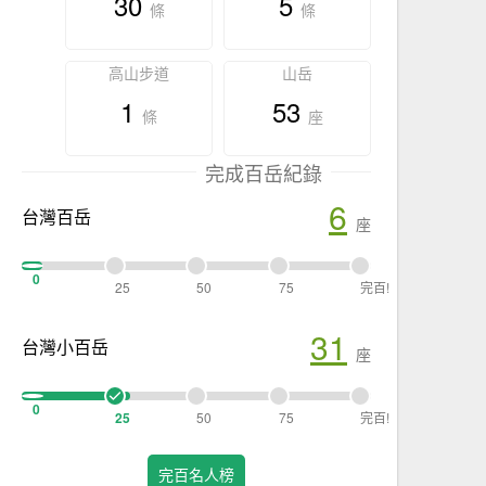
30
5
條
條
高山步道
山岳
1
53
條
座
完成百岳紀錄
6
台灣百岳
座
0
25
50
75
完百!
31
台灣小百岳
座
0
25
50
75
完百!
完百名人榜