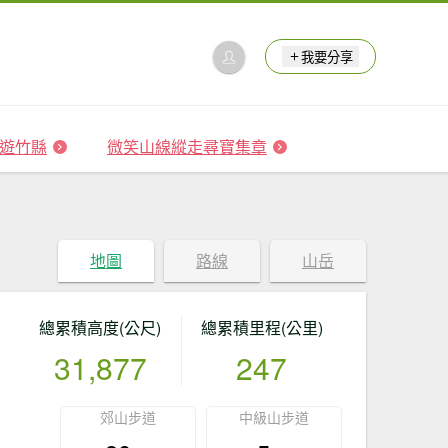
我要分享
 森遊竹縣
微笑山線縱走尋寶集章
地圖
路線
山岳
總累積高度(公尺)
總累積里程(公里)
31,877
247
郊山步道
中級山步道