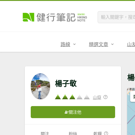
路線
精選文章
山
楊
楊子敬
山癡
關注他
關注
粉絲
乾糧