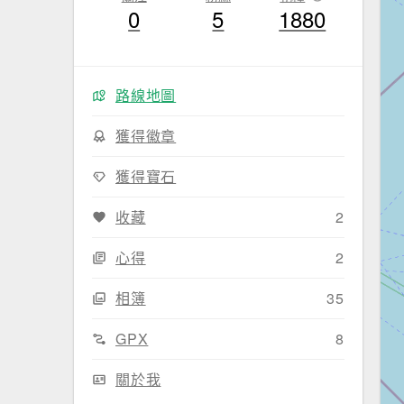
0
5
1880
路線地圖
獲得徽章
獲得寶石
收藏
2
心得
2
相簿
35
GPX
8
關於我