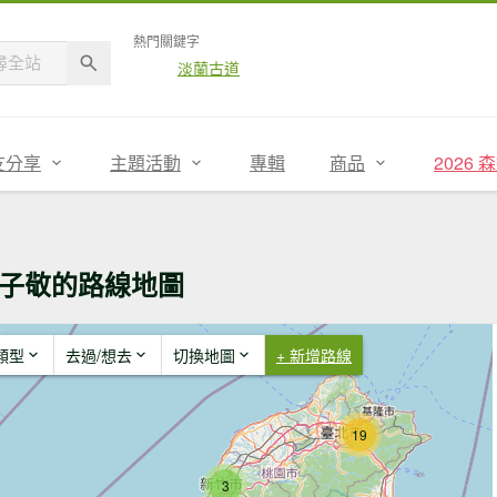
熱門關鍵字
淡蘭古道
友分享
主題活動
專輯
商品
2026
子敬的路線地圖
類型
去過/想去
切換地圖
+ 新增路線
19
3