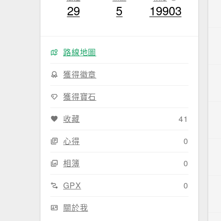
29
5
19903
路線地圖
獲得徽章
獲得寶石
收藏
41
心得
0
相簿
0
GPX
0
關於我