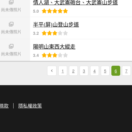
情人湖、大武崙砲台、大武崙山步道
尚未傳照片
5.0
半平(屏)山登山步道
尚未傳照片
3.2
陽明山東西大縱走
尚未傳照片
3.4
1
2
3
4
5
6
7
條款
隱私權政策