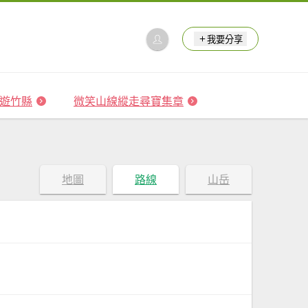
我要分享
 森遊竹縣
微笑山線縱走尋寶集章
地圖
路線
山岳