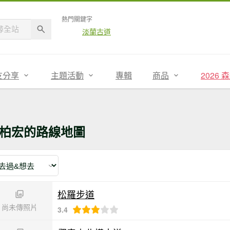
熱門關鍵字
淡蘭古道
友分享
主題活動
專輯
商品
2026
柏宏的路線地圖
松羅步道
尚未傳照片
3.4