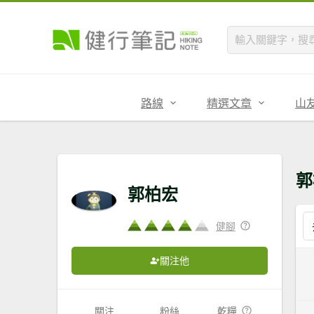
路線
精選文章
山
郭
郭柏宏
健腳
關注他
關注
粉絲
乾糧