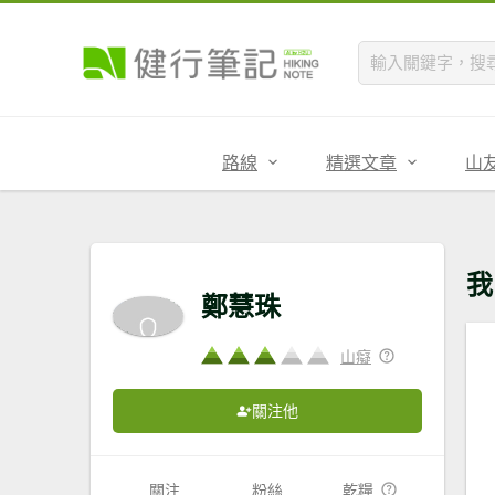
路線
精選文章
山
我
鄭慧珠
山癡
關注他
關注
粉絲
乾糧