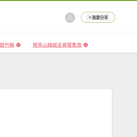
我要分享
 森遊竹縣
微笑山線縱走尋寶集章