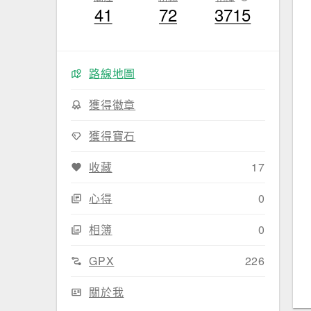
41
72
3715
路線地圖
獲得徽章
獲得寶石
收藏
17
心得
0
相簿
0
GPX
226
關於我