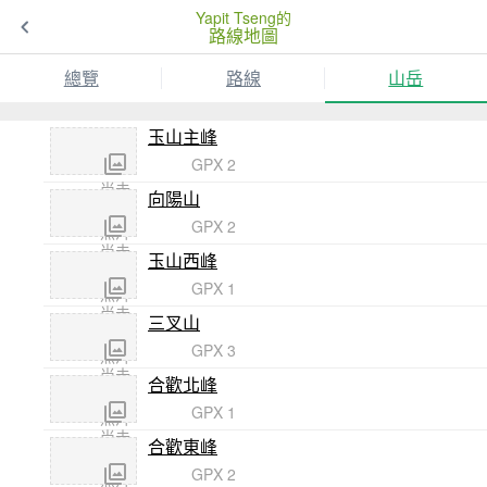
Yapit Tseng的
路線地圖
總覽
路線
山岳
玉山主峰
GPX 2
尚未
向陽山
傳
GPX 2
照片
尚未
玉山西峰
傳
GPX 1
照片
尚未
三叉山
傳
GPX 3
照片
尚未
合歡北峰
傳
GPX 1
照片
尚未
合歡東峰
傳
GPX 2
照片