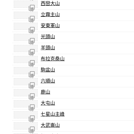
西巒大山
尚未
照片
傳
立霧主山
尚未
照片
傳
安東軍山
尚未
照片
傳
光頭山
尚未
照片
傳
羊頭山
尚未
照片
傳
布拉克桑山
尚未
照片
傳
駒盆山
尚未
照片
傳
六順山
尚未
照片
傳
鹿山
尚未
照片
傳
大屯山
尚未
照片
傳
七星山主峰
尚未
照片
傳
大武崙山
尚未
照片
傳