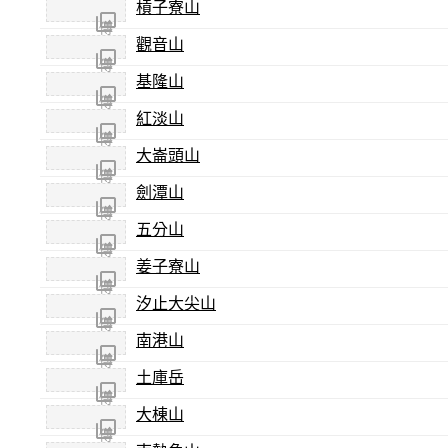
槓子寮山
尚未
照片
傳
觀音山
尚未
照片
傳
基隆山
尚未
照片
傳
紅淡山
尚未
照片
傳
大崙頭山
尚未
照片
傳
劍潭山
尚未
照片
傳
五分山
尚未
照片
傳
姜子寮山
尚未
照片
傳
汐止大尖山
尚未
照片
傳
南港山
尚未
照片
傳
土庫岳
尚未
照片
傳
大棟山
尚未
照片
傳