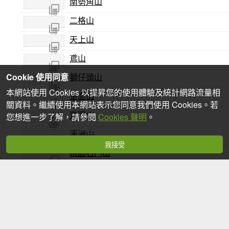
南勢角山
尚未
照片
傳
二格山
尚未
照片
傳
天上山
尚未
照片
傳
鳶山
尚未
照片
傳
Cookie 使用同意
獅仔頭山
尚未
照片
傳
本網站使用 Cookies 以提昇您的使用體驗及統計網路流量相
金面山
尚未
照片
關資料。繼續使用本網站表示您同意我們使用 Cookies。若
傳
東眼山
尚未
您想進一步了解，請參閱
Cookies 聲明
。
照片
傳
溪洲山
尚未
照片
傳
我接受
桃園石門山
尚未
照片
傳
石牛山
尚未
照片
傳
十八尖山
尚未
照片
傳
飛鳳山
尚未
照片
傳
李崠山
尚未