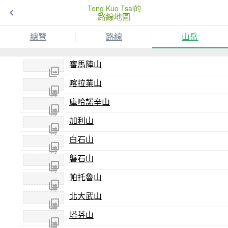
Teng Kuo Tsai的
路線地圖
總覽
路線
山岳
審馬陣山
喀拉業山
尚未
傳
庫哈諾辛山
尚未
照片
傳
加利山
尚未
照片
傳
白石山
尚未
照片
傳
磐石山
尚未
照片
傳
帕托魯山
尚未
照片
傳
北大武山
尚未
照片
傳
塔芬山
尚未
照片
傳