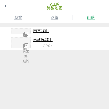
老王的
路線地圖
總覽
路線
山岳
南真我山
舊武界越山
尚未
傳
GPX 1
照片
尚未
傳
照片