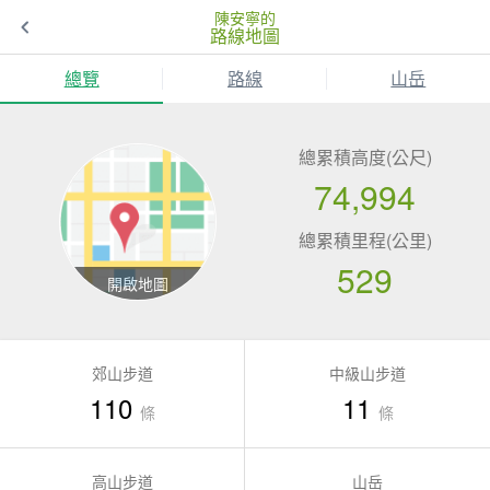
陳安寧的
路線地圖
總覽
路線
山岳
總累積高度(公尺)
74,994
總累積里程(公里)
529
郊山步道
中級山步道
110
11
條
條
高山步道
山岳