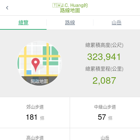
🇹🇼J.C. Huang的
路線地圖
總覽
路線
山岳
總累積高度(公尺)
323,941
總累積里程(公里)
2,087
郊山步道
中級山步道
181
57
條
條
高山步道
山岳