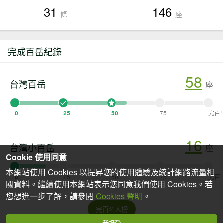
31
146
條
座
完成百岳紀錄
58
台灣百岳
座
0
25
50
75
完百!
16
台灣小百岳
座
Cookie 使用同意
本網站使用 Cookies 以提昇您的使用體驗及統計網路流量相
0
25
50
75
完百!
關資料。繼續使用本網站表示您同意我們使用 Cookies。若
您想進一步了解，請參閱
Cookies 聲明
。
完百名人榜