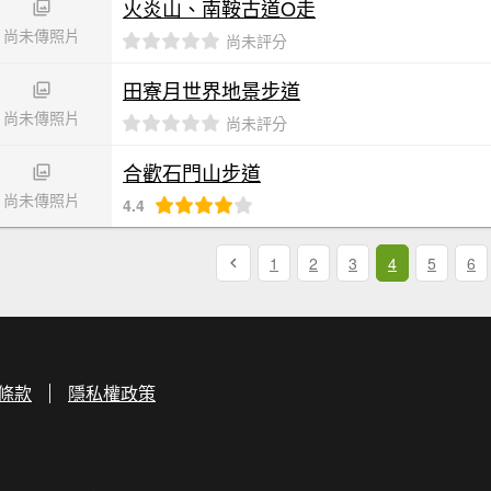
火炎山、南鞍古道O走
尚未傳照片
尚未評分
田寮月世界地景步道
尚未傳照片
尚未評分
合歡石門山步道
尚未傳照片
4.4
1
2
3
4
5
6
條款
隱私權政策