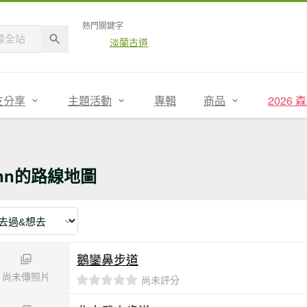
熱門關鍵字
淡蘭古道
友分享
主題活動
專輯
商品
2026
nn的路線地圖
鵝鑾鼻步道
尚未傳照片
尚未評分