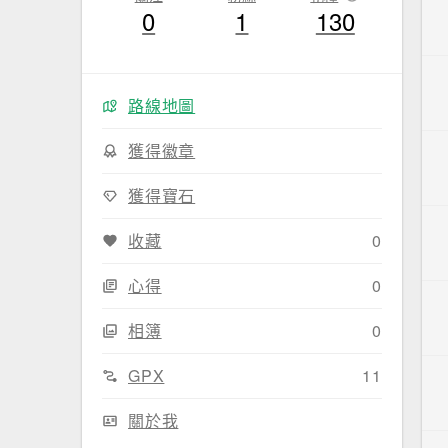
0
1
130
路線地圖
獲得徽章
獲得寶石
收藏
0
心得
0
相簿
0
GPX
11
關於我