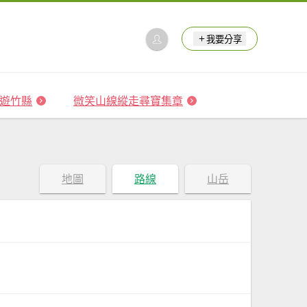
我要分享
 森遊竹縣
微笑山線縱走尋寶集章
地圖
路線
山岳