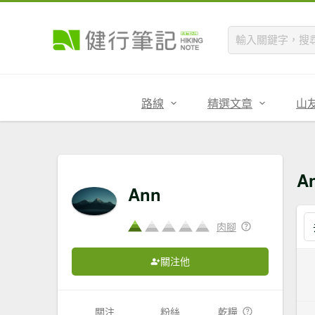
路線
精選文章
山
A
Ann
肉腳
關注他
關注
粉絲
乾糧