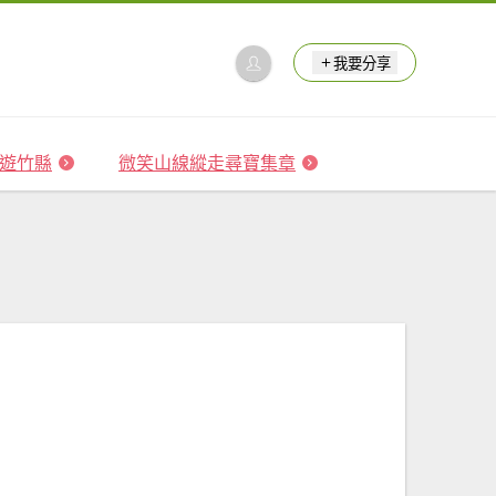
我要分享
 森遊竹縣
微笑山線縱走尋寶集章