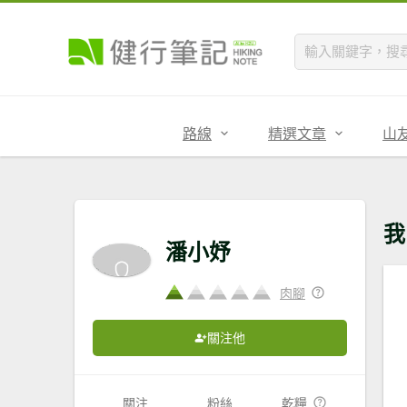
路線
精選文章
山
我
潘小妤
肉腳
關注他
關注
粉絲
乾糧