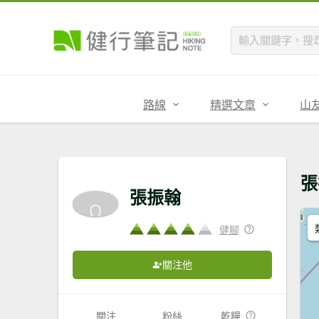
路線
精選文章
山
張
張振翰
健腳
關注他
關注
粉絲
乾糧