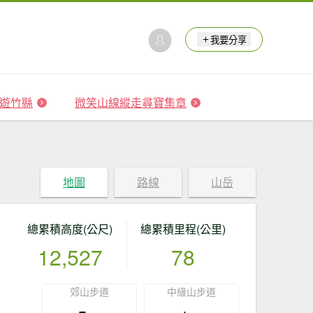
我要分享
 森遊竹縣
微笑山線縱走尋寶集章
地圖
路線
山岳
總累積高度(公尺)
總累積里程(公里)
12,527
78
郊山步道
中級山步道