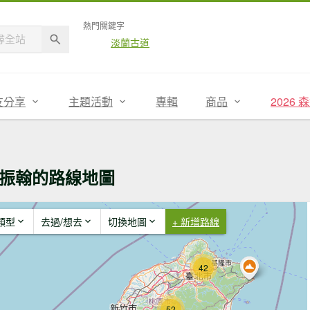
熱門關鍵字
淡蘭古道
友分享
主題活動
專輯
商品
2026
振翰的路線地圖
類型
去過/想去
切換地圖
+ 新增路線
42
52