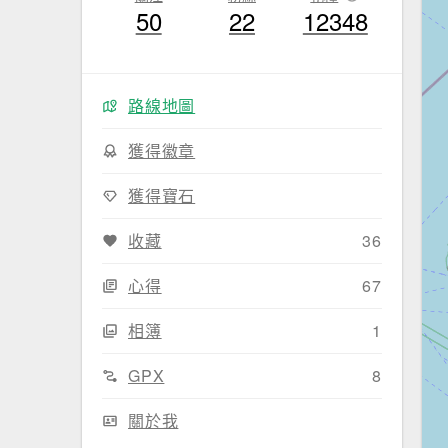
50
22
12348
路線地圖
獲得徽章
獲得寶石
收藏
36
心得
67
相簿
1
GPX
8
關於我