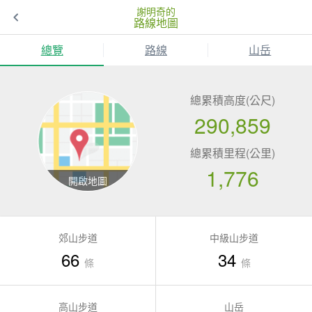
謝明奇的
路線地圖
總覽
路線
山岳
總累積高度(公尺)
290,859
總累積里程(公里)
1,776
郊山步道
中級山步道
66
34
條
條
高山步道
山岳