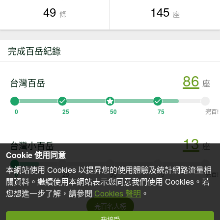
49
145
條
座
完成百岳紀錄
86
台灣百岳
座
0
25
50
75
完百!
13
台灣小百岳
座
Cookie 使用同意
本網站使用 Cookies 以提昇您的使用體驗及統計網路流量相
0
25
50
75
完百!
關資料。繼續使用本網站表示您同意我們使用 Cookies。若
您想進一步了解，請參閱
Cookies 聲明
。
完百名人榜