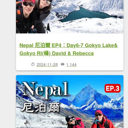
Nepal 尼泊爾 EP4：Day6-7 Gokyo Lake&
Gokyo Ri(峰) David & Rebecca
2024-11-28
1,144