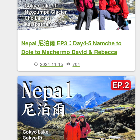
Nepal 尼泊爾 EP3：Day4-5 Namche to
Dole to Machermo David & Rebecca
2024-11-15
704