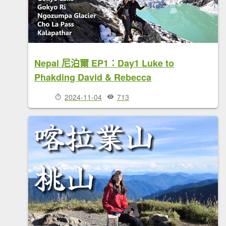
Nepal 尼泊爾 EP1：Day1 Luke to
Phakding David & Rebecca
2024-11-04
713