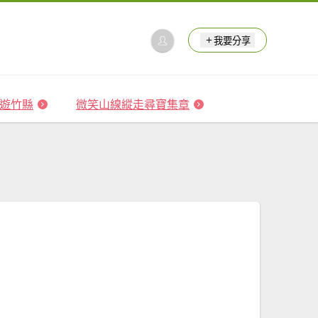
我要分享
 森遊竹縣
微笑山線縱走尋寶集章