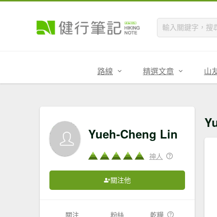
路線
精選文章
山
Y
Yueh-Cheng Lin
神人
關注他
關注
粉絲
乾糧