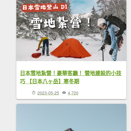
日本雪地紮營！豪華客廳！ 營地建設的小技
巧 【日本八ヶ岳】寒冬期
2023-05-25
4,720