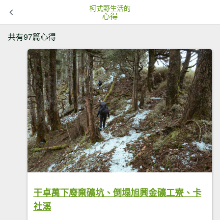
柯式野生活的
心得
共有97篇心得
干卓萬下廢棄礦坑、倒塌旭興金礦工寮、卡
社溪