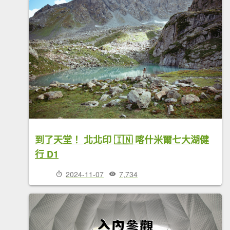
到了天堂！ 北北印 🇮🇳 喀什米爾七大湖健
行 D1
2024-11-07
7,734