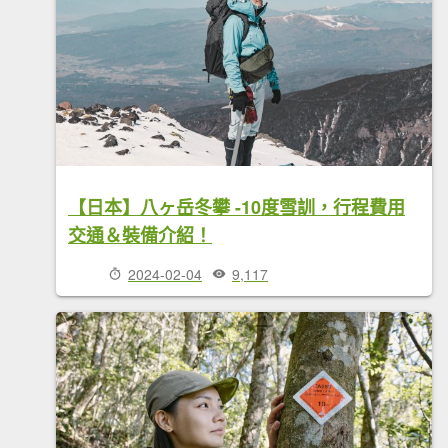
【日本】八ヶ岳冬攀 -10度雪訓，行程費用
交通＆裝備介紹！
2024-02-04
9,117