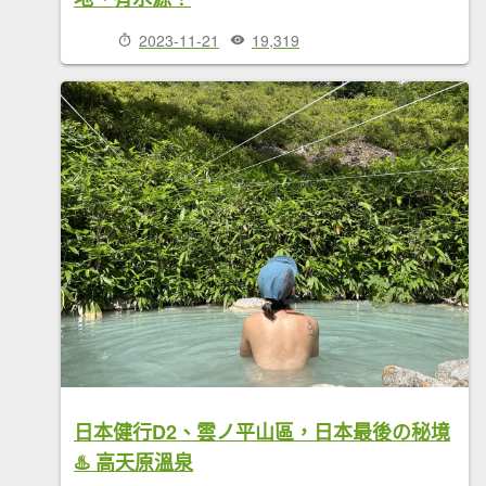
2023-11-21
19,319
日本健行D2、雲ノ平山區，日本最後の秘境
♨️ 高天原溫泉