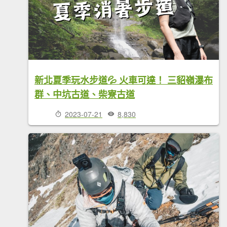
新北夏季玩水步道💦 火車可達！ 三貂嶺瀑布
群、中坑古道、柴寮古道
2023-07-21
8,830