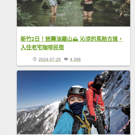
新竹2日！迷霧油羅山⛰️ 沁涼的馬胎古道，
入住老宅咖啡民宿
2024-07-25
4,398