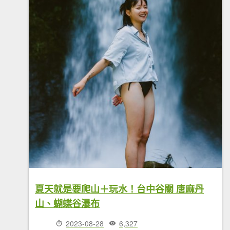
夏天就是要爬山＋玩水！台中谷關 唐麻丹
山、蝴蝶谷瀑布
2023-08-28
6,327