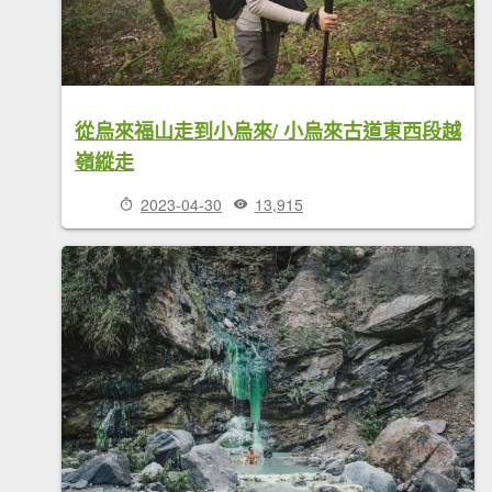
從烏來福山走到小烏來/ 小烏來古道東西段越
嶺縱走
2023-04-30
13,915