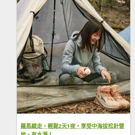
羅馬縱走，輕鬆2天1夜，享受中海拔松針營
地、有水源！