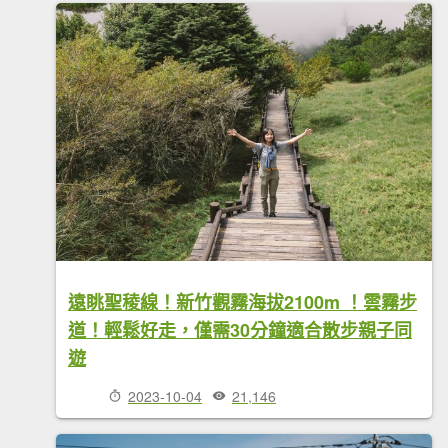
遠眺聖稜線！新竹觀霧海拔2100m ！雲霧步
道！輕鬆好走，僅需30分鐘適合散步親子同
遊
2023-10-04
21,146