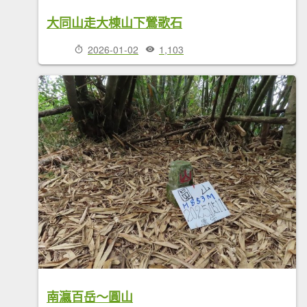
大同山走大棟山下鶯歌石
2026-01-02
1,103
南瀛百岳～圓山