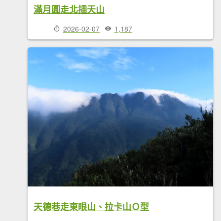
滿月圓走北插天山
2026-02-07
1,187
天德巷走東眼山、拉卡山Ｏ型