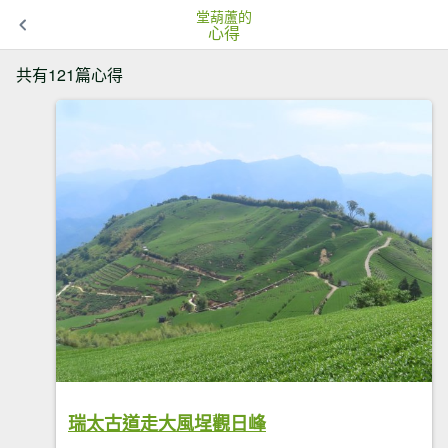
堂葫蘆的
心得
共有121篇心得
瑞太古道走大風埕觀日峰