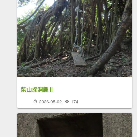
柴山探洞趣Ⅱ
2026-05-02
174