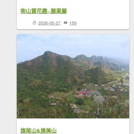
柴山賞花趣~腺果藤
2026-05-27
159
旗尾山&旗美山