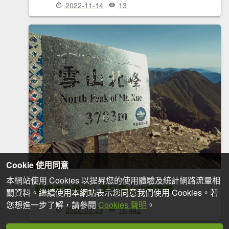
2022-11-14
13
Cookie 使用同意
本網站使用 Cookies 以提昇您的使用體驗及統計網路流量相
騎機車去登山｜單日雪山北峰獨攀
關資料。繼續使用本網站表示您同意我們使用 Cookies。若
您想進一步了解，請參閱
Cookies 聲明
。
2022-08-29
16,442