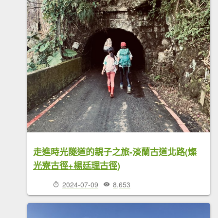
走進時光隧道的親子之旅-淡蘭古道北路(燦
光寮古徑+楊廷理古徑)
2024-07-09
8,653