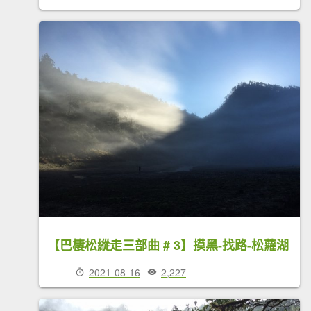
【巴棲松縱走三部曲 # 3】摸黑-找路-松蘿湖
2021-08-16
2,227