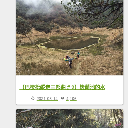
【巴棲松縱走三部曲 # 2】棲蘭池的水
2021-08-14
4,106