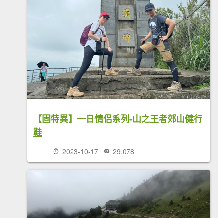
【固特異】⼀⽇情侶系列-⼭之王者郊⼭健⾏
鞋
2023-10-17
29,078