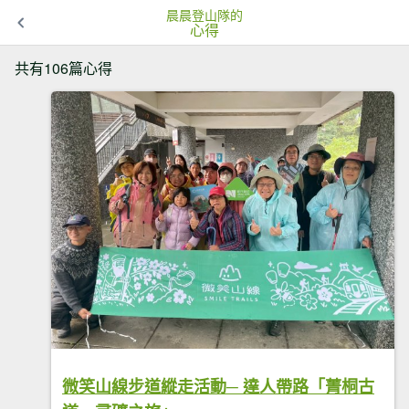
晨晨登山隊的
心得
共有106篇心得
微笑山線步道縱走活動─ 達人帶路「菁桐古