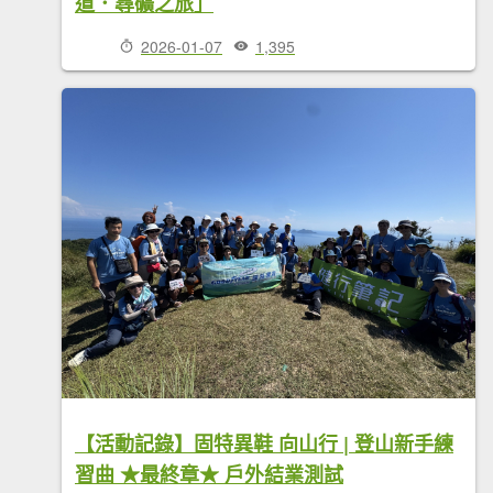
道．尋礦之旅」
2026-01-07
1,395
【活動記錄】固特異鞋 向山行 | 登山新手練
習曲 ★最終章★ 戶外結業測試