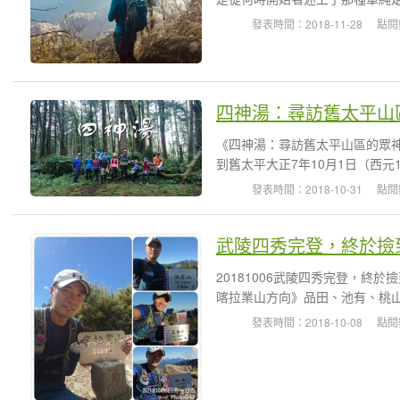
發表時間：2018-11-28
點閱
四神湯：尋訪舊太平山
《四神湯：尋訪舊太平山區的眾神之旅》
到舊太平大正7年10月1日（西元1
發表時間：2018-10-31
點閱
武陵四秀完登，終於撿
20181006武陵四秀完登，終於撿到
喀拉業山方向》品田、池有、桃山
發表時間：2018-10-08
點閱