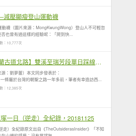
臭襪—減壓顯瘦登山運動襪
動襪（圖片來源：MongKwungWong）登山人不可輕忽
否也曾有過這樣的經驗呢：「爬到快...
數：10,777次
走向下一個百年：【淡蘭古道北路】雙溪至瑞芳段單日踩線紀錄（雙溪-燦光寮古徑-瑞芳）
來源：劉夢蕾）本文同步發表於：
er》楔子：一條屬於台灣的朝聖之路一年多前，筆者有幸造訪西...
數：12,385次
塚一日（逆走）全紀錄，20181125
全紀錄原文出自《TheOutsiderasInsider》「不知
在山裡的感覺；沒有展望無...