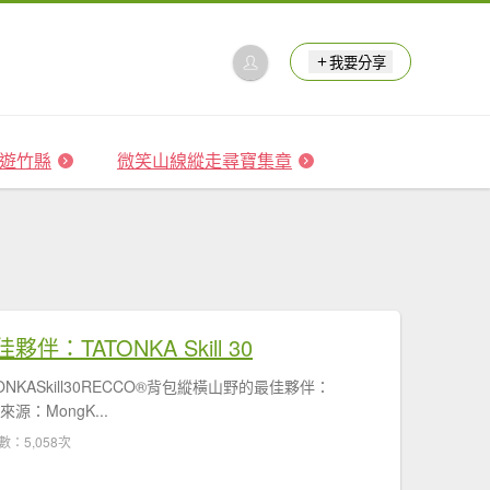
我要分享
 森遊竹縣
微笑山線縱走尋寶集章
TATONKA Skill 30
NKASkill30RECCO®背包縱橫山野的最佳夥伴：
片來源：MongK...
數：5,058次