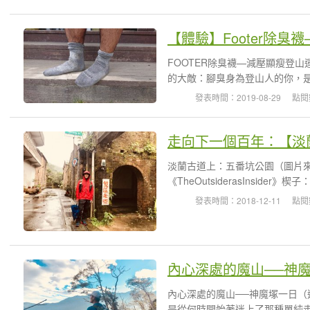
【體驗】Footer除
FOOTER除臭襪—減壓顯瘦登山運
的大敵：腳臭身為登山人的你，是
發表時間：2019-08-29
點閱
淡蘭古道上：五番坑公園（圖片
《TheOutsiderasInsid
發表時間：2018-12-11
點閱
內心深處的魔山──神魔
內心深處的魔山──神魔塚一日（逆走）
是從何時開始著迷上了那種單純走