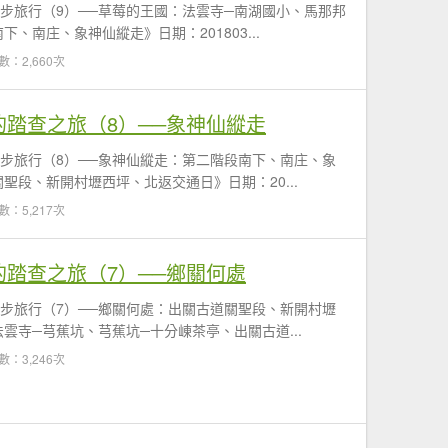
徒步旅行（9）──草莓的王國：法雲寺─南湖國小、馬那邦
、南庄、象神仙縱走》日期：201803...
數：2,660次
的踏查之旅（8）──象神仙縱走
徒步旅行（8）──象神仙縱走：第二階段南下、南庄、象
聖段、新開村壢西坪、北返交通日》日期：20...
數：5,217次
的踏查之旅（7）──鄉關何處
徒步旅行（7）──鄉關何處：出關古道關聖段、新開村壢
雲寺─芎蕉坑、芎蕉坑─十分崠茶亭、出關古道...
數：3,246次