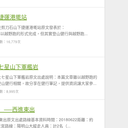
捷運港墘站
走剪刀石山下捷運港墘站原文發表於：
r此篇心得雖以越野跑的形式完成，但其實登山健行與越野跑...
數：16,779次
七星山下軍艦岩
上七星山下軍艦岩原文出處說明：本篇文章雖以越野跑的
山健行相關，故分享在健行筆記，提供資訊讓大家參...
數：8,995次
）──西進東出
出原文出處路線基本資料時間：20180622距離：約
天宮路線：陽明山大縱走人員：計2名（...