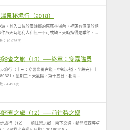
溫泉秘境行（2018）
中游，其入口位於國姓鄉的惠蓀林場內，裡頭有個屬於期
件乃天時地利人和無一不可或缺。天時指得是季節，...
數：10,076次
的踏查之旅（13）──終章：穿霧隘勇
徒步旅行（十三：穿霧隘勇古道、中嵙步道、全段完》上
0321，星期三。天氣陰，第十五日。相關...
數：4,491次
的踏查之旅（12）──前往梨之鄉
徒步旅行（12）──前往梨之鄉：南下交通、新開壢西坪卓
尋找老官道》日期：20180319、...