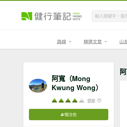
路線
精選文章
山
阿
阿寬（Mong
Kwung Wong）
健腳
關注他