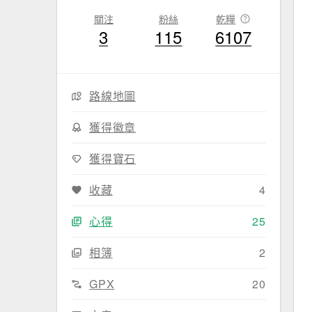
關注
粉絲
乾糧
3
115
6107
路線地圖
獲得徽章
獲得寶石
收藏
4
心得
25
相簿
2
GPX
20