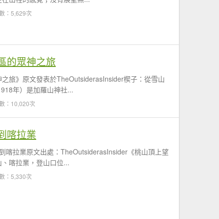
數：5,629次
區的眾神之旅
原文發表於TheOutsiderasInsider楔子：從雪山
918年）是加羅山神社...
數：10,020次
到喀拉業
喀拉業原文出處：TheOutsiderasInsider《桃山頂上望
、喀拉業，登山口位...
數：5,330次