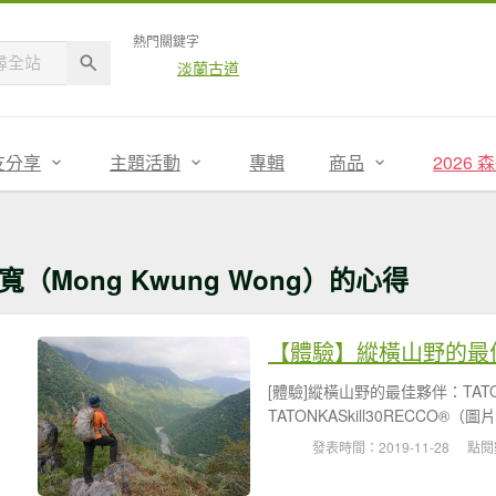
熱門關鍵字
淡蘭古道
友分享
主題活動
專輯
商品
2026
寬（Mong Kwung Wong）的心得
【體驗】縱橫山野的最佳夥伴：
[體驗]縱橫山野的最佳夥伴：TATO
TATONKASkill30RECCO®（圖
發表時間：2019-11-28
點閱