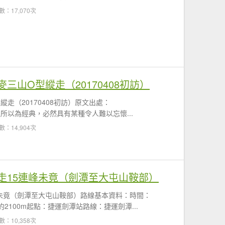
數：17,070次
三山O型縱走（20170408初訪）
走（20170408初訪）原文出處：
前言經典之所以為經典，必然具有某種令人難以忘懷...
數：14,904次
走15連峰未竟（劍潭至大屯山鞍部）
未竟（劍潭至大屯山鞍部）路線基本資料：時間：
：約2100m起點：捷運劍潭站路線：捷運劍潭...
數：10,358次