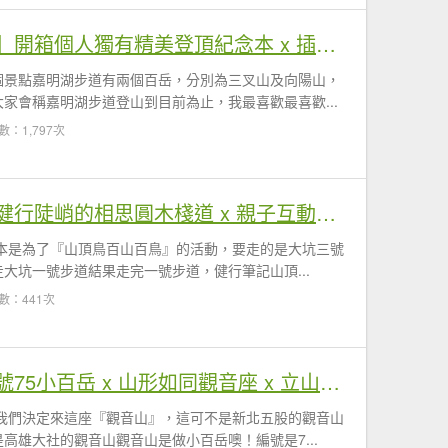
【嘉明湖登山紀念證書】開箱個人獨有精美登頂紀念本 x 插畫家沈恩民繪製
個景點嘉明湖步道有兩個百岳，分別為三叉山及向陽山，
家會稱嘉明湖步道登山到目前為止，我最喜歡最喜歡...
數：1,797次
【大坑一號登山步道】健行陡峭的相思圓木棧道 x 親子互動大坑體訓場
原本是為了『山頂鳥百山百鳥』的活動，要走的是大坑三號
大坑一號步道結果走完一號步道，健行筆記山頂...
數：441次
【觀音山】高雄大社編號75小百岳 x 山形如同觀音座 x 立山富山環狀路線
我們決定來這座『觀音山』，這可不是新北五股的觀音山
高雄大社的觀音山觀音山是做小百岳噢！編號是7...