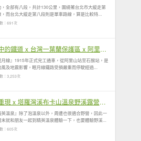
，全部有八段，共計130公里，圍繞著台北市大縱走第
，而台北大縱走第八段則是單車路線，算是比較特...
數：691次
【眠月線】漫步在森林中的鐵道 x 台灣一葉蘭保護區 x 阿里山幽靜步道
月線』1915年正式完工通車，從阿里山站至石猴站，是
風及地震影響，眠月線鐵路受損嚴重而停駛經過...
數：3,253次
【精英溫泉】廬山溫泉重現 x 塔羅灣溪布卡山溫泉野溪露營兩天一夜
精英溫泉』除了泡溫泉以外，周遭也很適合野營，因此一
末就和朋友一起到精英溫泉體驗一下，也要體驗野溪...
數：605次