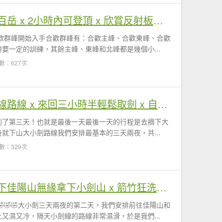
【合歡北峰】歡樂新手百岳 x 2小時內可登頂 x 欣賞反射板大草原
歡群峰開始入手合歡群峰有：合歡主峰、合歡東峰、合歡
要一定的訓練，其餘主峰、東峰和北峰都是幾個小...
數：627次
【大小劍】DAY 3 大劍線路線 x 來回三小時半輕鬆取劍 x 自背大劍上山拍帥照
到了第三天！也就是最後一天最後一天的行程是去摘下大
就下山大小劍路線我們安排最基本的三天兩夜，共...
數：329次
【大小劍】DAY 2 只拿下佳陽山無緣拿下小劍山 x 箭竹狂洗臉 x 手腳攀爬假山頭
🤣🤣大小劍三天兩夜的第二天，我們安排前往佳陽山和
又濕又冷，隔天小劍線的路線非常濕滑，於是我們...