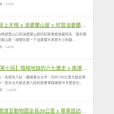
數：279次
【大小劍】DAY 1 重裝陡上天梯 x 油婆蘭山屋 x 欣賞油婆蘭大草原
程為林道登山口到油婆蘭山屋的紀錄會經過最知名、最折磨
蘭山屋，順便欣賞一下油婆蘭大草原大小劍路...
數：549次
【台北大縱走 第六段＋第七段】階梯地獄的六七連走 x 南港山九五峯 x 指南宮千階步道 x 貓空霜淇淋
，全部有八段，圍繞著台北市，共計130公里大縱走第
，而台北大縱走第八段則是單車路線我今天要走的...
數：1,408次
【台北大縱走第八段】關渡至動物園全長39公里 x 單車造訪社子島 大稻埕 古亭河濱花海