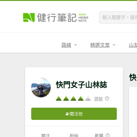
路線
精選文章
山
快
快門女子山林誌
健腳
關注他
關注
粉絲
乾糧