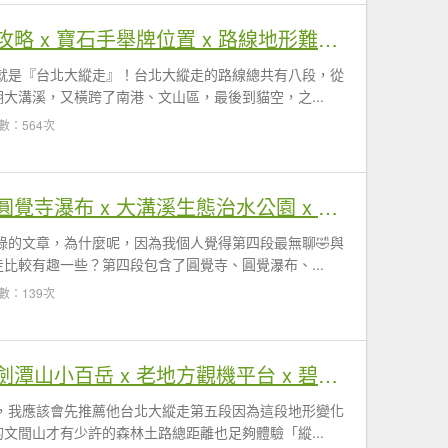
【台北大縱走】八段全攻略 x 寶石手舉牌位置 x 路線地形難度分享
就是『台北大縱走』！台北大縱走的路線總共有八段，從
大溝溪，又橫跨了南港、文山區，最後到貓空，之...
數：564次
【台北大縱走第四段】圓覺寺瀑布 x 大溝溪生態治水公園 x 體感最無聊的一段
錄的文章，為什麼呢，因為我個人覺得第四段最無聊🤣與
比較有趣一些？第四段包含了圓覺寺、圓覺瀑布、...
數：139次
【台北大縱走第五段】劍潭山小百岳 x 老地方觀機平台 x 碧山巖風景
，我應該會先推薦他台北大縱走第五段因為這段地形變化
文間山才有少許的森林土路總距離也足夠體驗「縱...