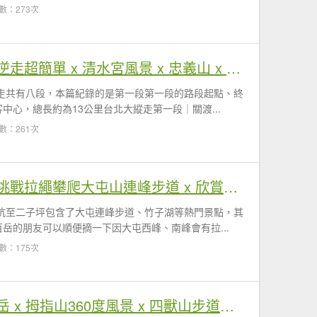
數：273次
【台北大縱走第一段】逆走超簡單 x 清水宮風景 x 忠義山 x 臺北藝術大學
走共有八段，本篇紀錄的是第一段第一段的路段起點、終
中心，總長約為13公里台北大縱走第一段｜關渡...
數：261次
【台北大縱走第二段】挑戰拉繩攀爬大屯山連峰步道 x 欣賞竹子湖繡球花海
坑至二子坪包含了大屯連峰步道、竹子湖等熱門景點，其
岳的朋友可以順便摘一下因大屯西峰、南峰會有拉...
數：175次
【南港山】台北市小百岳 x 拇指山360度風景 x 四獸山步道欣賞台北101