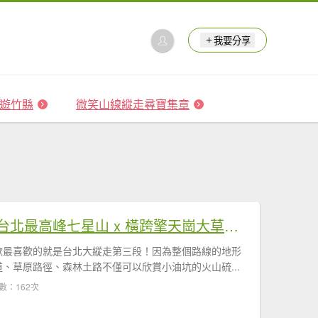
我要分享
 森遊竹縣
微笑山線縱走尋寶集章
【台北大縱走第三段】台北最高峰七星山 x 橫跨擎天崗大草原 x 地形多變風景優美
歡最喜歡的就是台北大縱走第三段！因為整個路線的地形
、草原路徑、森林土路不僅可以欣賞小油坑的火山硫...
數：162次