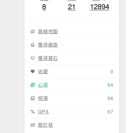
8
21
12894
路線地圖
獲得徽章
獲得寶石
收藏
0
心得
54
相簿
56
GPX
67
關於我