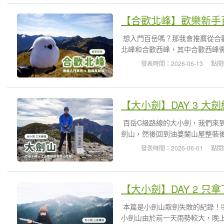
想入門百岳嗎？那我會推薦從合
北峰和合歡西峰，其中合歡西峰需
發表時間：2026-06-13
點閱
百岳C級路線的大小劍，我們來
劍山，然後回到油婆蘭山屋整裝後
發表時間：2026-06-01
點閱
本篇是小劍山取劍失敗的紀錄！
小劍山由於前一天雨勢較大，晚上