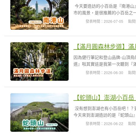
今天要造訪的小百岳是『南港山
市的風景，是很推薦的小百岳之一
發表時間：2026-07-05
點閱
因為健行筆記和登山品牌-山頂
道』啦其實這是我第一次聽到『滿
發表時間：2026-06-30
點閱
【蛇頭山】澎湖小百岳 
沒有想到澎湖也有小百岳吧！？
今天來到澎湖造訪的是『蛇頭山』，號
發表時間：2026-06-22
點閱