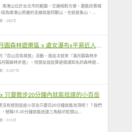
』南港山位於台北市的範圍，交通相對方便，還能欣賞城
因為南港山旁邊的支線就是四獸山，也就是象山、...
數：282次
【滿月圓森林步道】滿月圓森林遊樂區 x 處女瀑布x平易近人自導式步道 x 健行筆記活動
鳥的『百山百鳥尋旅』活動，我這次就來『滿月圓森林步
月圓森林步道』，但朋友說這算是個滿知名的森林遊...
數：6,057次
x 只要散步20分鐘內就能抵達的小百岳
更沒有想到這座小百岳只要花20分鐘就能攻頂吧！？我們
稱15-20分鐘就能抵達三角點🤣蛇頭山...
數：313次