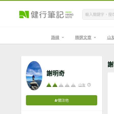
路線
精選文章
山
謝
謝明奇
山友
關注他