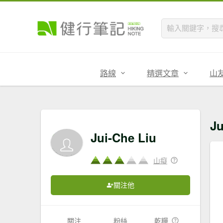
路線
精選文章
山
J
Jui-Che Liu
山癡
關注他
關注
粉絲
乾糧