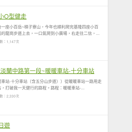
小O型健走
後一座小百岳~槓子寮山，今年也順利爬完基隆四座小百
的龍崗步道上去，一口氣爬到小廣場，右走往二信，...
數：1,147次
】淡蘭中路第一段~暖暖車站-十分車站
暖車站-十分車站（含五分山步道））從暖暖車站一路用走
右，打破我一天健行的路程。路程：暖暖車站-...
數：2,330次
日遊