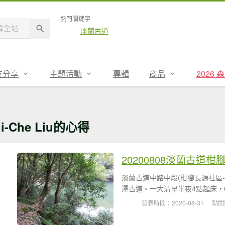
熱門關鍵字
淡蘭古道
友分享
主題活動
專輯
商品
2026
ui-Che Liu的心得
20200808淡蘭古道
淡蘭古道中路中段(柑腳長源社區-
潭古道。一大清早半夜4點起床，04
發表時間：2020-08-31
點閱