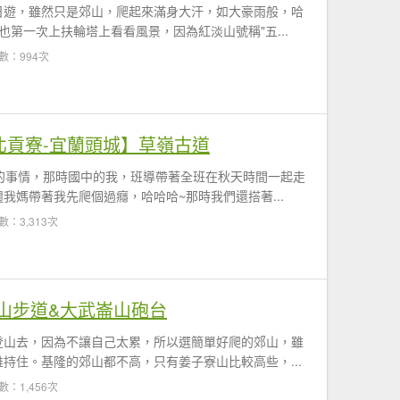
日遊，雖然只是郊山，爬起來滿身大汗，如大豪雨般，哈
也第一次上扶輪塔上看看風景，因為紅淡山號稱"五...
數：994次
北貢寮-宜蘭頭城】草嶺古道
的事情，那時國中的我，班導帶著全班在秋天時間一起走
我媽帶著我先爬個過癮，哈哈哈~那時我們還搭著...
數：3,313次
山步道&大武崙山砲台
登山去，因為不讓自己太累，所以選簡單好爬的郊山，雖
持住。基隆的郊山都不高，只有姜子寮山比較高些，...
數：1,456次