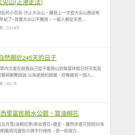
大尖山(正港走法)
附近的小百岳-汐止大尖山，離我上一次登大尖山應該有
我年紀了~其實大尖山不難爬，一般人都從天秀...
數：3,518次
然親近245天的日子
文章內文是在說我自己從不愛爬山到每當休假日好天氣就
醫師都驚訝說:以為是她的錯覺，好像變另一個人...
數：921次
瑪西里富民親水公園、賞油桐花
五月雪(油桐花季)來去賞花+健走，雖然步道只短短30多
明明看到河邊告示牌不行烤肉，但一些視力...