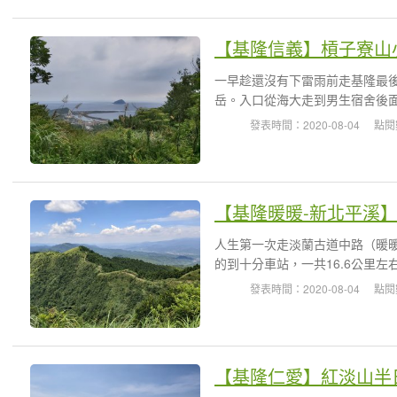
【基隆信義】槓子寮山
一早趁還沒有下雷雨前走基隆最
岳。入口從海大走到男生宿舍後面
發表時間：2020-08-04
點閱
【基隆暖暖-新北平溪
人生第一次走淡蘭古道中路（暖
的到十分車站，一共16.6公里左
發表時間：2020-08-04
點閱
【基隆仁愛】紅淡山半