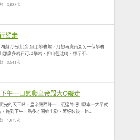
數：3,688次
O行縱走
內湖剪刀石山(金面山)攀岩趣，月初再爬內湖另一個攀岩
山那麼多岩石可以攀岩，但山徑陡峭、標示不...
數：3,541次
假下午一口氣爬皇帝殿大O縱走
爬完的天王峰、皇帝殿西峰一口氣達陣吧!!!原本一大早就
，拖到下午一點多才開始出發，著好裝後一路...
數：1,873次