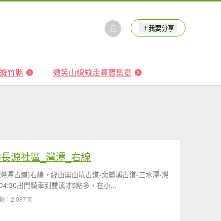
我要分享
 森遊竹縣
微笑山線縱走尋寶集章
柑腳長源社區_灣潭_右線
灣潭古道)右線，經由崩山坑古道-北勢溪古道-三水潭-灣
:30出門騎車到雙溪才5點多，在小...
數：2,087次