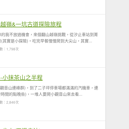
山越嶺&一坑古道探險旅程
林的我不放過機會，來個翻山越嶺挑戰，從汐止車站到菁
其實是小探險)。吃完早餐慢慢爬到大尖山，其實...
數：1,798次
-小抹茶山之半程
小觀音山連峰群)，到了二子坪停車場都滿滿的汽機車，連
時間的點晚些)，一堆人要爬小觀音山來去看...
數：2,846次