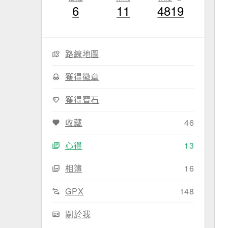
6
11
4819
路線地圖
獲得徽章
獲得寶石
收藏
46
心得
13
相簿
16
GPX
148
關於我