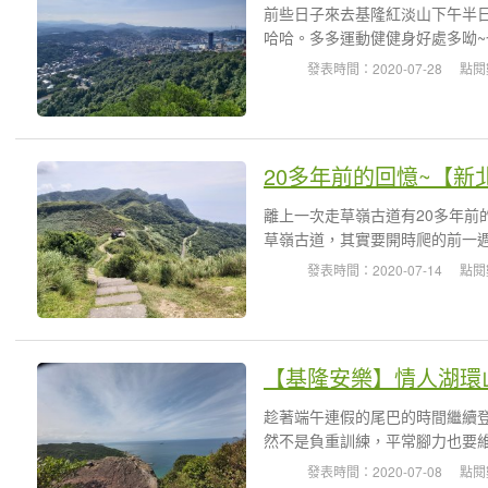
前些日子來去基隆紅淡山下午半
哈哈。多多運動健健身好處多呦~
發表時間：2020-07-28
點閱
20多年前的回憶~【新
離上一次走草嶺古道有20多年前
草嶺古道，其實要開時爬的前一週
發表時間：2020-07-14
點閱
【基隆安樂】情人湖環
趁著端午連假的尾巴的時間繼續
然不是負重訓練，平常腳力也要維
發表時間：2020-07-08
點閱