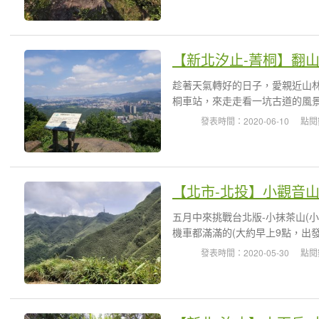
【新北汐止-菁桐】翻
趁著天氣轉好的日子，愛親近山
桐車站，來走走看一坑古道的風景(
發表時間：2020-06-10
點閱
【北市-北投】小觀音山
五月中來挑戰台北版-小抹茶山(
機車都滿滿的(大約早上9點，出發
發表時間：2020-05-30
點閱