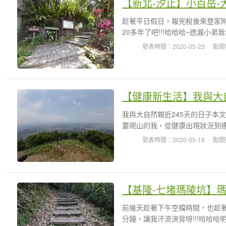
【新北-汐止】小百岳-
趁著平日假日，報完稅後來登家
20多年了吧!!!哈哈哈~透漏小弟
發表時間：2020-05-23
點閱
【健康新生活】我與大自
我與大自然親近245天的日子本
要爬山的我，從健康出現狀況到連
發表時間：2020-05-15
點閱
【基隆-七堵瑪陵坑】
前幾天趁著下午空檔時間，也趁著
分鐘，讓我汗流浹背呀!!!哈哈哈