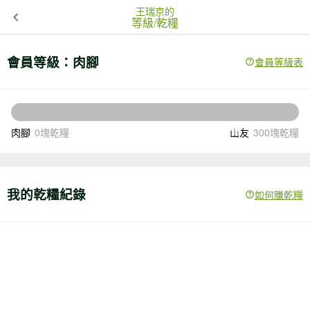
王瑞京的
等級/乾糧
會員等級：
肉腳
會員等級表
300
還差
塊乾糧升級
肉腳
0塊乾糧
山友
300塊乾糧
我的乾糧紀錄
如何賺乾糧