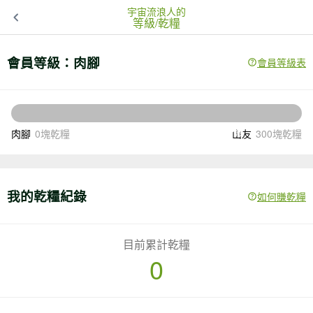
宇宙流浪人的
等級/乾糧
會員等級：
肉腳
會員等級表
300
還差
塊乾糧升級
肉腳
0塊乾糧
山友
300塊乾糧
我的乾糧紀錄
如何賺乾糧
目前累計乾糧
0